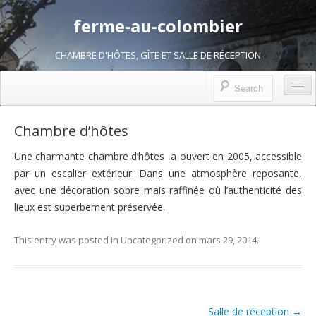
ferme-au-colombier
CHAMBRE D'HÔTES, GÎTE ET SALLE DE RÉCEPTION
La Ferme au Colombier
Chambre d’hôtes
Salle de réception
Une charmante chambre d’hôtes a ouvert en 2005, accessible
par un escalier extérieur. Dans une atmosphère reposante,
Hébergements
avec une décoration sobre mais raffinée où l’authenticité des
Chambres d’hôtes
lieux est superbement préservée.
Gîte « La Poulinière »
This entry was posted in
Uncategorized
on
mars 29, 2014
.
Activités et Découvertes
Produits de la ferme
Salle de réception
→
Compagnie théâtrale