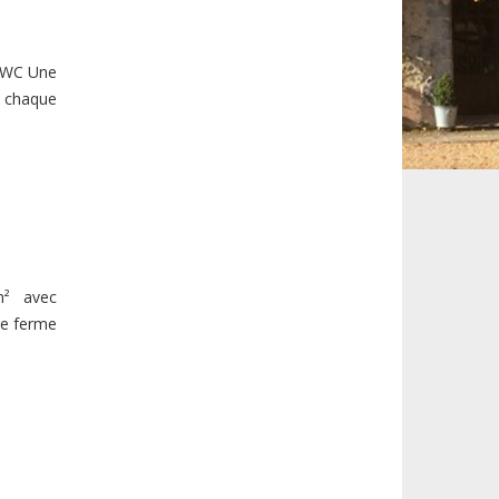
ns-WC Une
à chaque
m² avec
de ferme