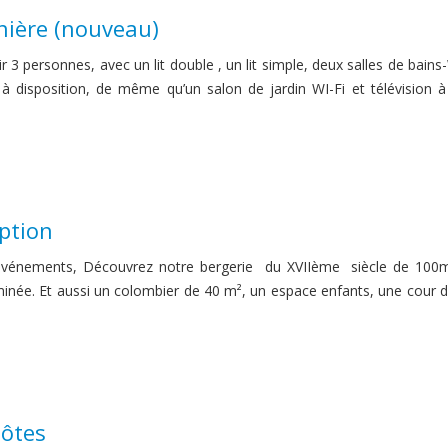
inière (nouveau)
lir 3 personnes, avec un lit double , un lit simple, deux salles de bai
 à disposition, de même qu’un salon de jardin WI-Fi et télévision 
eption
 événements, Découvrez notre bergerie du XVIIème siècle de 100
née. Et aussi un colombier de 40 m², un espace enfants, une cour 
ôtes