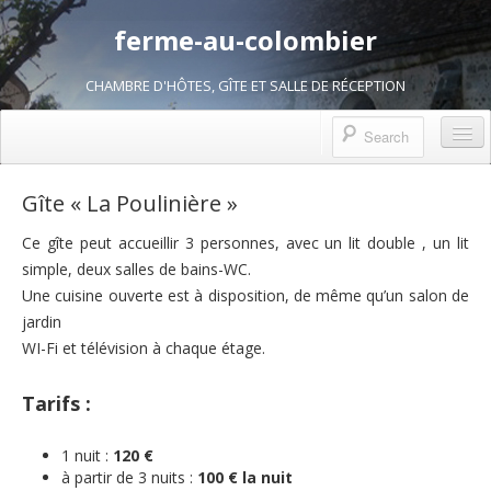
ferme-au-colombier
CHAMBRE D'HÔTES, GÎTE ET SALLE DE RÉCEPTION
La Ferme au Colombier
Gîte « La Poulinière »
Salle de réception
Ce gîte peut accueillir 3 personnes, avec un lit double , un lit
simple, deux salles de bains-WC.
Hébergements
Une cuisine ouverte est à disposition, de même qu’un salon de
Chambres d’hôtes
jardin
WI-Fi et télévision à chaque étage.
Gîte « La Poulinière »
Activités et Découvertes
Tarifs :
Produits de la ferme
1 nuit :
120 €
à partir de 3 nuits :
100 € la nuit
Compagnie théâtrale